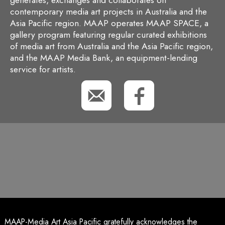
generates, exchanges and collaborates on
contemporary media art projects in Australia and the
Asia Pacific region. MAAP operates MAAP SPACE, a
gallery program featuring regular curated exhibitions
of media art from Australia and the Asia Pacific region,
and the MAAP Media Bank, an equipment-lending
service for artists.
MAAP-Media Art Asia Pacific gratefully acknowledges the